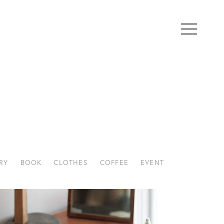
RY
BOOK
CLOTHES
COFFEE
EVENT