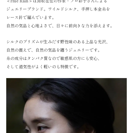
＜Hue Rain＞は鳥取在住の作家・ブロ彩子さんによる
ジュエリーブランド。ワイルドシルク、手押し本金糸を
レース針で編んでいます。
自然の気品と心地よさで、日々に前向きな力を添えます。
シルクのプリズムが生みだす野性味のある上品な光沢、
自然の震えで、自然の気品を纏うジュエリーです。
糸の成分はタンパク質なので敏感肌の方にも安心、
そして通気性がよく軽いのも特徴です。