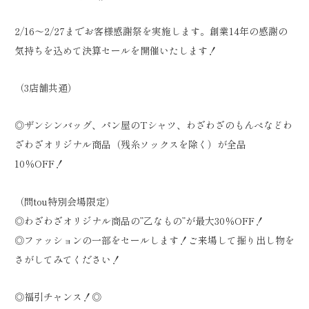
2/16～2/27までお客様感謝祭を実施します。創業14年の感謝の
気持ちを込めて決算セールを開催いたします！
（3店舗共通）
◎ザンシンバッグ、パン屋のTシャツ、わざわざのもんぺなどわ
ざわざオリジナル商品（残糸ソックスを除く）が全品
10％OFF！
（問tou特別会場限定）
◎わざわざオリジナル商品の”乙なもの”が最大30％OFF！
◎ファッションの一部をセールします！ご来場して掘り出し物を
さがしてみてください！
◎福引チャンス！◎