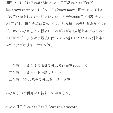
期間中、わざわざの3店舗のパンと日用品の店 わざわざ
@wazawazastore・わざマート@wazamart・問touのいずれか
でお買い物をしていただいたレシート合計3000円で福引チャン
ス1回です。福引会場は問touです。外れ無しの参加賞ありですの
で、ぜひみなさまこの機会に、わざわざの3店舗をめぐってみて
はいかがでしょうか？最後に問touにお越しいただき福引を楽し
んでいただけますと幸いです。
・一等賞：わざわざの店舗で使える商品券2000円分
・二等賞：わざマートお試しセット
・三等賞：問tou喫茶で使えるドリンク券
みなさまのご利用をお待ちしております。
パンと日用品の店わざわざ @wazawazastore