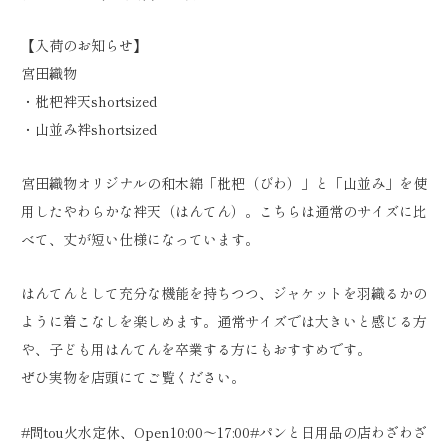
【入荷のお知らせ】
宮田織物
・枇杷袢天shortsized
・山並み袢shortsized
宮田織物オリジナルの和木綿「枇杷（びわ）」と「山並み」を使
用したやわらかな袢天（はんてん）。こちらは通常のサイズに比
べて、丈が短い仕様になっています。
はんてんとして充分な機能を持ちつつ、ジャケットを羽織るかの
ように着こなしを楽しめます。通常サイズでは大きいと感じる方
や、子ども用はんてんを卒業する方にもおすすめです。
ぜひ実物を店頭にてご覧ください。
#問tou
火水定休、Open10:00〜17:00
#パンと日用品の店わざわざ