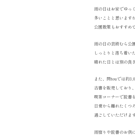
雨の日はお家でゆっ
多いことと思います
公園散策もおすすめ
雨の日の芸術むら公
しっとりと落ち着い
晴れた日とは別の良
また、問touでは約3,
古書を販売しており
喫茶コーナーで読書
日常から離れたくつ
過ごしていただけま
雨宿りや読書のお供