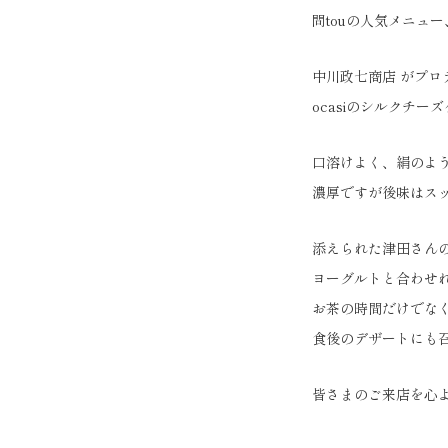
問touの人気メニュ
中川政七商店 がプロ
ocasiのシルクチー
口溶けよく、絹のよ
濃厚ですが後味はス
添えられた津田さん
ヨーグルトと合わせ
お茶の時間だけでな
食後のデザートにも
皆さまのご来店を心