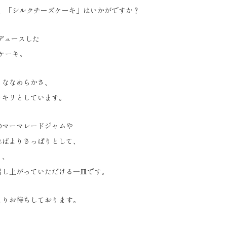
ー、「シルクチーズケーキ」はいかがですか？
デュースした
ズケーキ。
うななめらかさ、
ッキリとしています。
のマーマレードジャムや
ればよりさっぱりとして、
く、
召し上がっていただける一皿です。
よりお待ちしております。