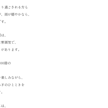
くり過ごされる方も
が、雨が穏やかなら、
です。
園は、
た雰囲気で、
さがあります。
000冊の
、
を楽しみながら、
ろぎのひとときを
す。
には、