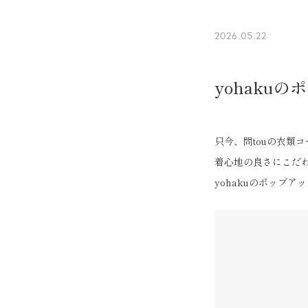
2026.05.22
yohaku
只今、問touの衣類
着心地の良さにこだ
yohakuのポップ