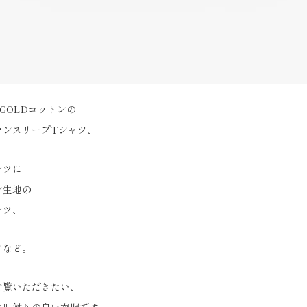
 GOLDコットンの
マンスリーブTシャツ、
ンツに
ン生地の
ンツ、
どなど。
ご覧いただきたい、
な肌触りの良い衣服です。