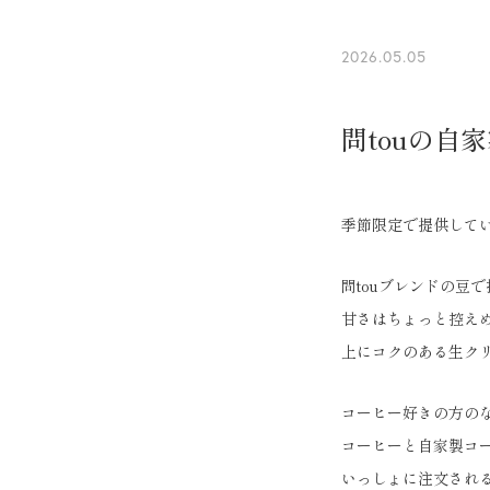
2026.05.05
問touの自
季節限定で提供して
問touブレンドの豆
甘さはちょっと控え
上にコクのある生ク
コーヒー好きの方の
コーヒーと自家製コ
いっしょに注文され