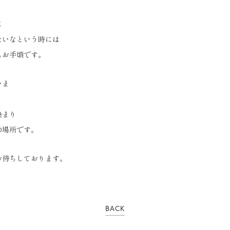
に
たいなという時には
もお手頃です。
いま
染まり
の場所です。
お待ちしております。
BACK