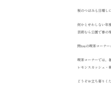
桜のつぼみも日増し
何かとせわしない年
芸術むら公園で春の
問touの喫茶コーナ
喫茶コーナーでは、
レモンスカッシュ・
どうぞお立ち寄りく