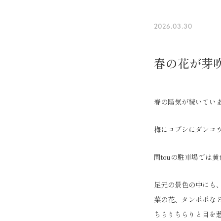
2026.03.30
春の花が芽
春の陽気が続いてい
梅にコブシにダンコ
問touの駐車場では
足元の景色の中にも
菜の花、タンポポな
ちらりちらりと目を