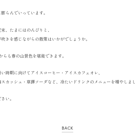
に膨らんでいっています。
度末、たまにはのんびりと、
芽吹きを感じながらの散策はいかがでしょうか。
ーからも春の山景色を堪能できます。
暑い時期に向けてアイスコーヒー・アイスカフェオレ、
梅スカッシュ・草譯ソーダなど、冷たいドリンクのメニューを増やしま
ださい。
BACK