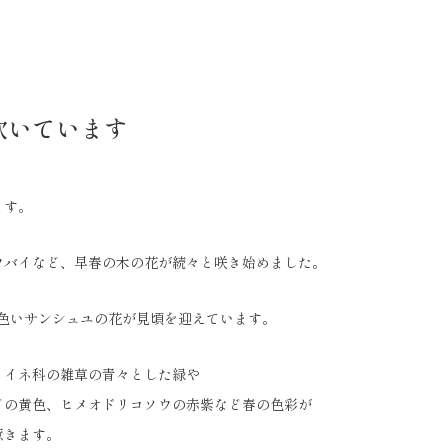
吹いています
ます。
ウバイなど、早春の木の花が続々と咲き始めました。
黄色いサンシュユの花が見頃を迎えています。
、イネ科の雑草の青々とした緑や
どの黄色、ヒメオドリコソウの赤紫など春の色彩が
惹きます。