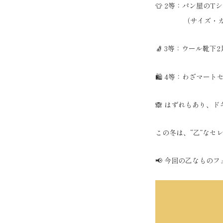
👕 2等：パン屋のT
（サイズ・カラ
🧦 3等：ウール靴下2
🛍 4等：わざマート
🙈 はずれもあり、
この冬は、“乙”なセ
📢 今回の乙なもの