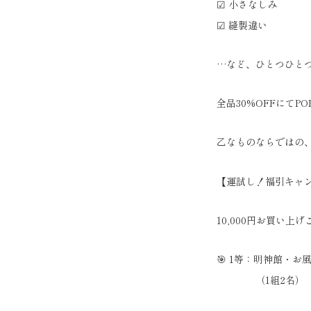
☑ 小さなしみ
☑ 縫製違い
…など、ひとつひと
全品30%OFFにてP
乙なものならではの
【運試し！福引キャ
10,000円お買い
🎯 1等：明神館・お
（1組2名）