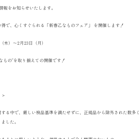
ト情報をお知らせいたします。
お得で、心くすぐられる「新春乙なものフェア」 を開催します！
5日（木）〜2月23日（月）
なもの”を取り揃えての開催です！
？＞
問する中で、厳しい検品基準を満たせずに、正規品から除外された数多
きました。