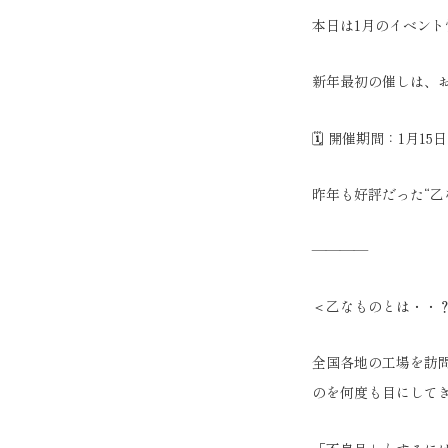
本日は1月のイベン
新年最初の催しは、
🗓 開催期間：1月1
昨年も好評だった“乙
————
＜乙なものとは・・
全国各地の工場を訪
のを何度も目にして