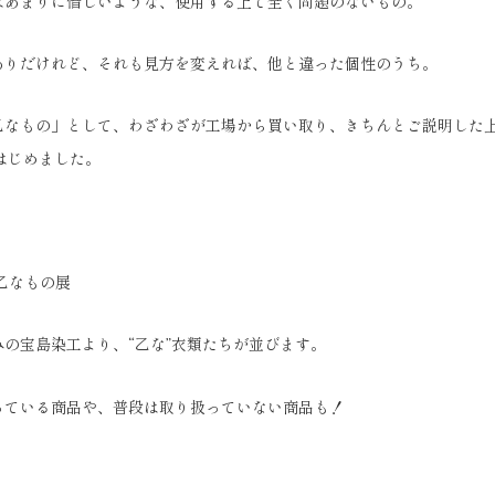
はあまりに惜しいような、使用する上で全く問題のないもの。
ありだけれど、それも見方を変えれば、他と違った個性のうち。
乙なもの」として、わざわざが工場から買い取り、きちんとご説明した
らはじめました。
乙なもの展
の宝島染工より、“乙な”衣類たちが並びます。
っている商品や、普段は取り扱っていない商品も！