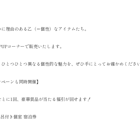
つに理由のある乙（＝個性）なアイテムたち。
OPUPコーナーで販売いたします。
、ひとつひとつ異なる個性的な魅力を、ぜひ手にとってお確かめくださ
ンペーンも同時開催】
上げごとに1回、豪華賞品が当たる福引が回せます！
風呂付き個室 宿泊券