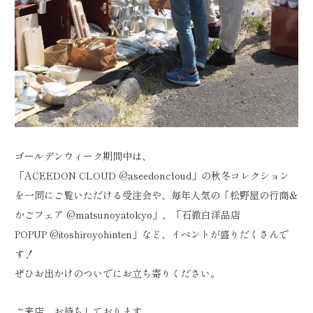
ゴールデンウィーク期間中は、
「ACEEDON CLOUD
@aseedoncloud
」の秋冬コレクション
を一同にご覧いただける受注会や、毎年人気の「松野屋の行商＆
かごフェア
@matsunoyatokyo
」、「石徹白洋品店
POPUP
@itoshiroyohinten
」など、イベントが盛りだくさんで
す！
ぜひお出かけのついでにお立ち寄りください。
ご来店、お待ちしております。