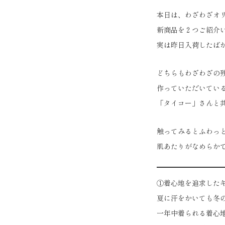
本日は、わざわざオ
新商品を２つご紹介
実は昨日入荷したば
どちらもわざわざの
作っていただいてい
「タイコー」さんと
触ってみるとふわっ
肌あたりがなめらか
①着心地を追求した
夏に汗をかいても冬
一年中着られる着心