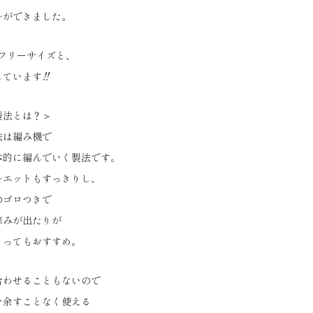
ルができました。
のフリーサイズと、
しています‼
製法とは？＞
法は編み機で
体的に編んでいく製法です。
ルエットもすっきりし、
のゴロつきで
痒みが出たりが
とってもおすすめ。
合わせることもないので
を余すことなく使える