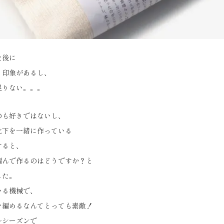
た後に
く印象があるし、
足りない。。。
のも好きではないし、
靴下を一緒に作っている
すると、
編んで作るのはどうですか？と
した。
いる機械で、
を編めるなんてとっても素敵！
ルシーズンで