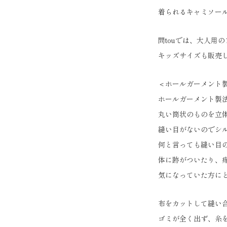
着られるキャミソー
問touでは、大人用
キッズサイズも販売
＜ホールガーメント
ホールガーメント製
丸い筒状のものを立
縫い目がないのでシ
何と言っても縫い目
体に跡がついたり、
気になっていた方に
布をカットして縫い
ゴミが全く出ず、糸