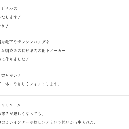
リジナルの
いたします！
かり！
残糸靴下やザンシンバッグを
るお馴染みの長野県内の靴下メーカー
共に作りました！
と柔らかい！
で、体にやさしくフィットします。
キャミソール
の寒さが厳しくなっても、
地のよいインナーが欲しい！という思いから生まれた、