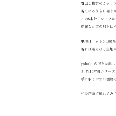
着回し抜群のカット
着ているうちに襟ぐ
この5本針Ｔシャツ
綺麗な丸首の形を保
生地はコットン100
着れば着るほど生地
yohakuの服をお試
まずは5本針シリー
手に取りやすい価格
ぜひ店頭で触れてみ