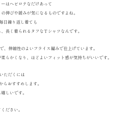
ソーはヘビロテなだけあって
りの伸びや緩みが気になるものですよね。
は毎日繰り返し着ても
ち、長く着られるタフなＴシャツなんです。
％で、伸縮性のよいフライス編みで仕上げています。
が柔らかくなり、ほどよいフィット感が気持ちがいいです。
しいただくには
ズからおすすめします。
も嬉しいです。
てください。