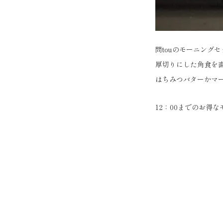
問touのモーニング
厚切りにした角食を
はちみつバターかマ
12：00までのお得