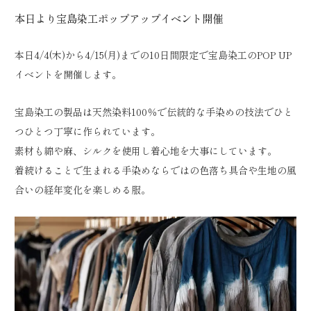
本日より宝島染工ポップアップイベント開催
本日4/4(木)から4/15(月)までの10日間限定で宝島染工のPOP UP
イベントを開催します。
宝島染工の製品は天然染料100％で伝統的な手染めの技法でひと
つひとつ丁寧に作られています。
素材も綿や麻、シルクを使用し着心地を大事にしています。
着続けることで生まれる手染めならではの色落ち具合や生地の風
合いの経年変化を楽しめる服。