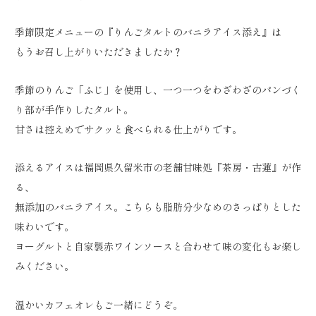
季節限定メニューの『りんごタルトのバニラアイス添え』は
もうお召し上がりいただきましたか？
季節のりんご「ふじ」を使用し、一つ一つをわざわざのパンづく
り部が手作りしたタルト。
甘さは控えめでサクッと食べられる仕上がりです。
添えるアイスは福岡県久留米市の老舗甘味処『茶房・古蓮』が作
る、
無添加のバニラアイス。こちらも脂肪分少なめのさっぱりとした
味わいです。
ヨーグルトと自家製赤ワインソースと合わせて味の変化もお楽し
みください。
温かいカフェオレもご一緒にどうぞ。