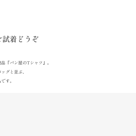
ご試着どうぞ
商品『パン屋のTシャツ』。
バッグと並ぶ、
品です。