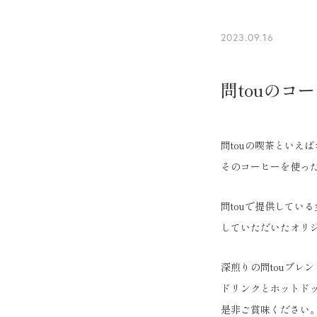
2023.09.16
問touのコ
問touの喫茶といえ
そのコーヒーを使っ
問touで提供している
していただいたオリジ
深煎りの問touブレ
ドリンクとホットドッ
是非ご賞味ください